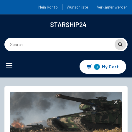
Mein Konto
Wunschliste
Verkäufer werden
STARSHIP24
Toggle
My Cart
0
navigation