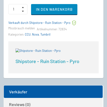
Drake
IN DEN WARENKORB
Cutlass
Black
to
Verkauft durch Shipstore - Ruin Station - Pyro
Tumbril
Nova
Missbrauch melden
Artikelnummer:
72834
Upgrade
Kategorien:
CCU
,
Nova
,
Tumbril
CCU
quantity
Shipstore - Ruin Station - Pyro
Verkäufer
Reviews (0)