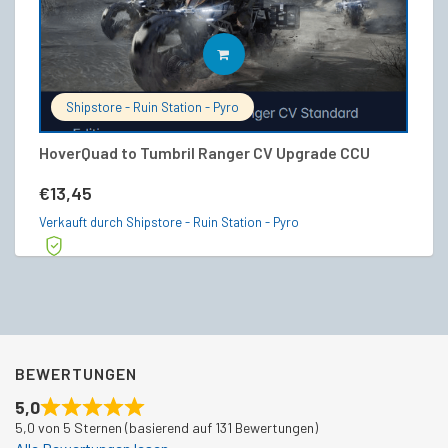
IN DEN WARENKORB
Shipstore - Ruin Station - Pyro
HoverQuad to Tumbril Ranger CV Upgrade CCU
N
€
13,45
€
Verkauft durch Shipstore - Ruin Station - Pyro
Ve
BEWERTUNGEN
5,0
5,0 von 5 Sternen (basierend auf 131 Bewertungen)