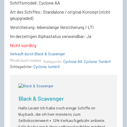
Schiffsmodell: Cyclone AA
Art des Schiffes: Standalone / original Konzept (nicht
geupgraded)
Versicherung: lebenslange Versicherung / LTI
Im derzeitigen Alphastatus verwendbar: Ja
Nicht vorrätig
Verkauft durch Black & Scavenger
Missbrauch melden
Kategorien:
Cyclone-AA
,
Cyclone
,
Tumbril
Schlagwörter:
Cyclone
,
tumbril
Black & Scavenger
Hallo Leute! Ich habe noch einige Schiffe im
Buyback, die ich hier meistens zum
Selbskostenwert + 12% Verkaufsgebühr anbiete.
Falls ihr Fragen haben solltet oder Bilder möchtet,