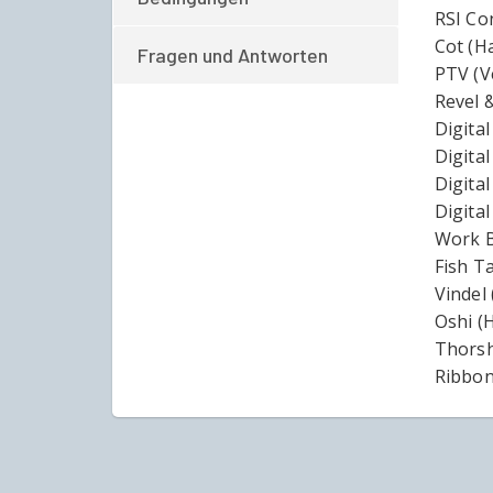
RSI Co
Cot (H
Fragen und Antworten
PTV (V
Revel 
Digital
Digita
Digita
Digital
Work B
Fish T
Vindel
Oshi (
Thorsh
Ribbon