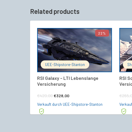
Related products
22%
IN DEN WARENKORB
UEE-Shipstore-Stanton
Sh
RSI Galaxy – LTI Lebenslange
RSI S
Versicherung
Versi
Ursprünglicher
Aktueller
€
420,00
€
328,00
€
265,
Preis
Preis
Verkauft durch UEE-Shipstore-Stanton
Verkauf
war:
ist:
€420,00
€328,00.