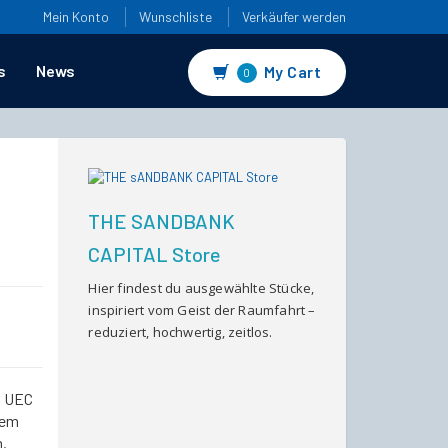
Mein Konto
Wunschliste
Verkäufer werden
s
News
My Cart
0
THE SANDBANK
CAPITAL Store
Hier findest du ausgewählte Stücke,
inspiriert vom Geist der Raumfahrt –
reduziert, hochwertig, zeitlos.
0 UEC
lem
.