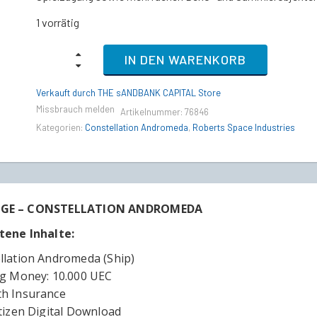
1 vorrätig
PACKAGE
IN DEN WARENKORB
–
CONSTELLATION
ANDROMEDA
Verkauft durch THE sANDBANK CAPITAL Store
(Schiff
Missbrauch melden
Artikelnummer:
76846
und
Fahrzeug
Kategorien:
Constellation Andromeda
,
Roberts Space Industries
+
Digital
Items)
quantity
GE – CONSTELLATION ANDROMEDA
tene Inhalte:
llation Andromeda (Ship)
ng Money: 10.000 UEC
h Insurance
itizen Digital Download