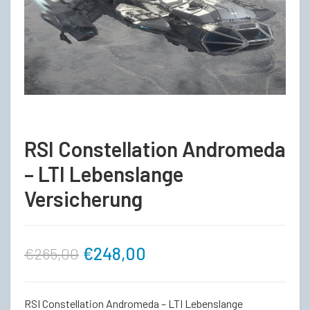
RSI Constellation Andromeda
– LTI Lebenslange
Versicherung
Ursprünglicher
Aktueller
€
248,00
€
265,00
Preis
Preis
RSI Constellation Andromeda – LTI Lebenslange