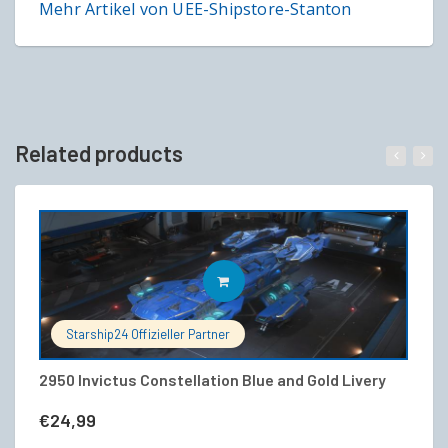
Mehr Artikel von UEE-Shipstore-Stanton
Related products
IN DEN WARENKORB
Starship24 Offizieller Partner
2950 Invictus Constellation Blue and Gold Livery
RS
V
€
24,99
€