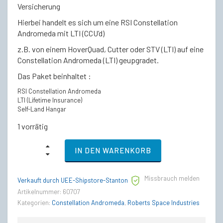
war:
ist:
Versicherung
Hierbei handelt es sich um eine RSI Constellation
€265,00
€248,00.
Andromeda mit LTI (CCU’d)
z.B. von einem HoverQuad, Cutter oder STV (LTI) auf eine
Constellation Andromeda (LTI) geupgradet.
Das Paket beinhaltet :
RSI Constellation Andromeda
LTI (Lifetime Insurance)
Self-Land Hangar
1 vorrätig
RSI
IN DEN WARENKORB
Constellation
Andromeda
-
Missbrauch melden
LTI
Verkauft durch UEE-Shipstore-Stanton
Lebenslange
Artikelnummer:
60707
Versicherung
Kategorien:
Constellation Andromeda
,
Roberts Space Industries
quantity