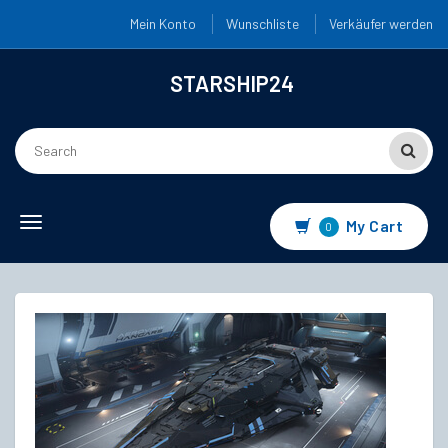
Mein Konto
Wunschliste
Verkäufer werden
STARSHIP24
Toggle
My Cart
0
navigation