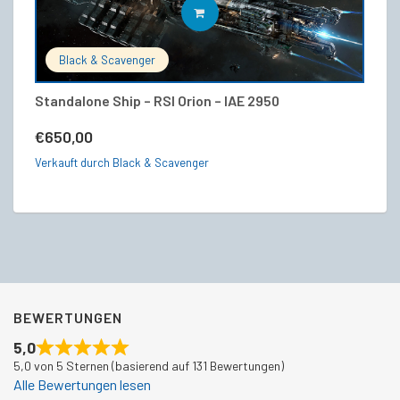
IN DEN WARENKORB
Black & Scavenger
Standalone Ship – RSI Orion – IAE 2950
R
€
650,00
€
Verkauft durch Black & Scavenger
Ve
BEWERTUNGEN
5,0
5,0 von 5 Sternen (basierend auf 131 Bewertungen)
Alle Bewertungen lesen