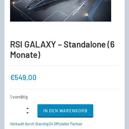
RSI GALAXY – Standalone (6
Monate)
€
549,00
1 vorrätig
RSI
IN DEN WARENKORB
GALAXY
-
Standalone
Verkauft durch Starship24 Offizieller Partner
(6