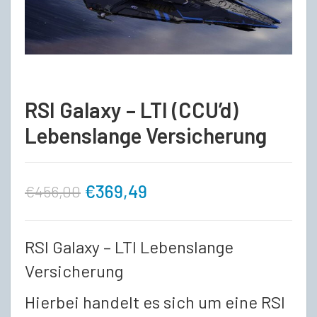
RSI Galaxy – LTI (CCU’d)
Lebenslange Versicherung
Ursprünglicher
Aktueller
€
369,49
€
456,00
Preis
Preis
RSI Galaxy – LTI Lebenslange
war:
ist:
Versicherung
€456,00
€369,49.
Hierbei handelt es sich um eine RSI