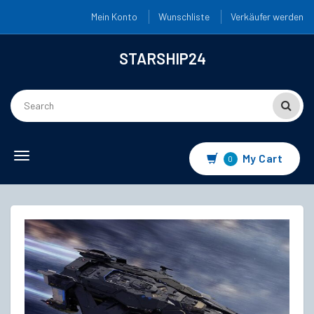
Mein Konto
Wunschliste
Verkäufer werden
STARSHIP24
Toggle
My Cart
0
navigation