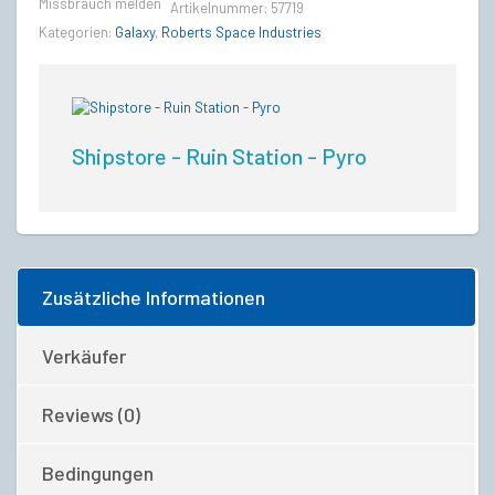
Lebenslange
Missbrauch melden
Artikelnummer:
57719
Versicherung
Kategorien:
Galaxy
,
Roberts Space Industries
quantity
Shipstore - Ruin Station - Pyro
Zusätzliche Informationen
Verkäufer
Reviews (0)
Bedingungen