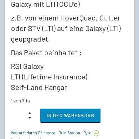
Galaxy mit LTI (CCU’d)
z.B. von einem HoverQuad, Cutter
oder STV (LTI) auf eine Galaxy (LTI)
geupgradet.
Das Paket beinhaltet :
RSI Galaxy
LTI (Lifetime Insurance)
Self-Land Hangar
1 vorrätig
RSI
IN DEN WARENKORB
Galaxy
-
LTI
Verkauft durch Shipstore - Ruin Station - Pyro
(CCU’d)