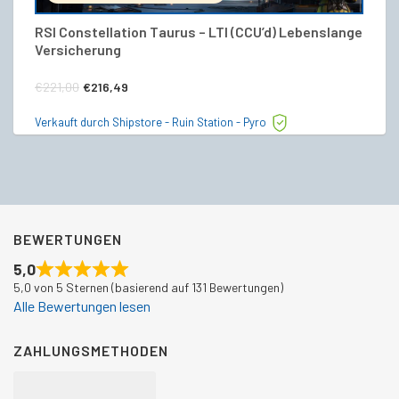
RSI Constellation Taurus – LTI (CCU’d) Lebenslange
R
Versicherung
V
Ursprünglicher
Aktueller
€
221,00
€
216,49
€
Preis
Preis
Verkauft durch Shipstore - Ruin Station - Pyro
Ve
war:
ist:
€221,00
€216,49.
BEWERTUNGEN
5,0
5,0 von 5 Sternen (basierend auf 131 Bewertungen)
Alle Bewertungen lesen
ZAHLUNGSMETHODEN