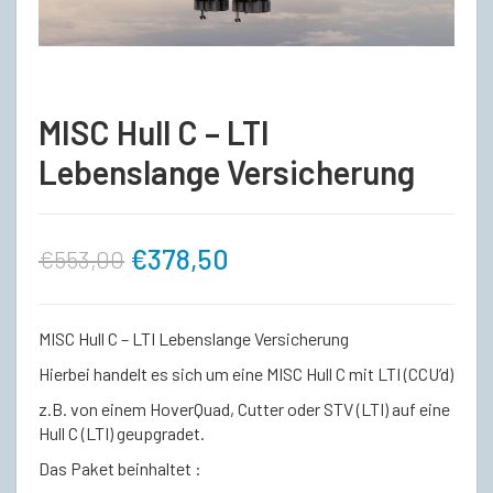
MISC Hull C – LTI
Lebenslange Versicherung
Ursprünglicher
Aktueller
€
378,50
€
553,00
Preis
Preis
MISC Hull C – LTI Lebenslange Versicherung
war:
ist:
Hierbei handelt es sich um eine MISC Hull C mit LTI (CCU’d)
z.B. von einem HoverQuad, Cutter oder STV (LTI) auf eine
€553,00
€378,50.
Hull C (LTI) geupgradet.
Das Paket beinhaltet :