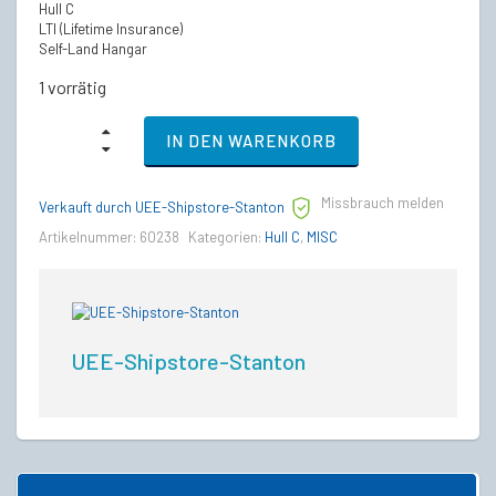
Hull C
LTI (Lifetime Insurance)
Self-Land Hangar
1 vorrätig
MISC
IN DEN WARENKORB
Hull
C
-
Missbrauch melden
LTI
Verkauft durch UEE-Shipstore-Stanton
Lebenslange
Artikelnummer:
60238
Kategorien:
Hull C
,
MISC
Versicherung
quantity
UEE-Shipstore-Stanton