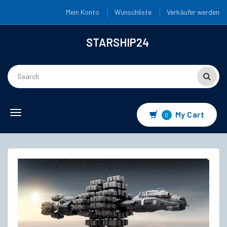
Mein Konto
Wunschliste
Verkäufer werden
STARSHIP24
Toggle
My Cart
0
navigation