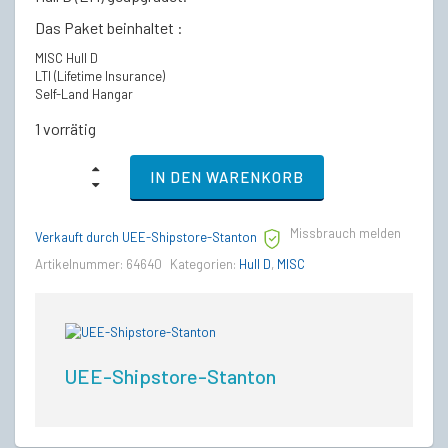
Das Paket beinhaltet :
MISC Hull D
LTI (Lifetime Insurance)
Self-Land Hangar
1 vorrätig
MISC
IN DEN WARENKORB
Hull
D
-
Missbrauch melden
LTI
Verkauft durch UEE-Shipstore-Stanton
Lebenslange
Artikelnummer:
64640
Kategorien:
Hull D
,
MISC
Versicherung
quantity
UEE-Shipstore-Stanton