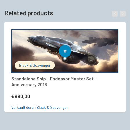
Related products
IN DEN WARENKORB
Black & Scavenger
Standalone Ship – Endeavor Master Set –
MI
Anniversary 2016
V
€
990,00
€
Verkauft durch Black & Scavenger
Ve