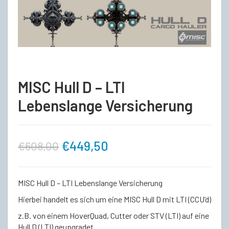
MISC Hull D – LTI
Lebenslange Versicherung
Ursprünglicher
Aktueller
€
449,50
€
608,00
Preis
Preis
MISC Hull D – LTI Lebenslange Versicherung
war:
ist:
Hierbei handelt es sich um eine MISC Hull D mit LTI (CCU’d)
z.B. von einem HoverQuad, Cutter oder STV (LTI) auf eine
€608,00
€449,50.
Hull D (LTI) geupgradet.