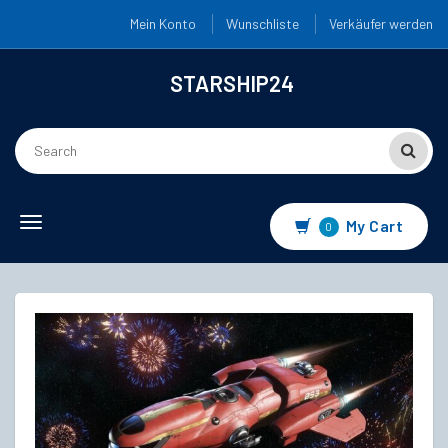
Mein Konto
Wunschliste
Verkäufer werden
STARSHIP24
Toggle
My Cart
0
navigation