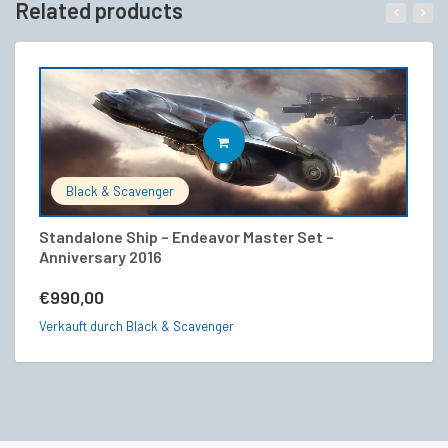
Related products
IN DEN WARENKORB
Black & Scavenger
Standalone Ship – Endeavor Master Set –
Od
Anniversary 2016
€
€
990,00
Ve
Verkauft durch Black & Scavenger