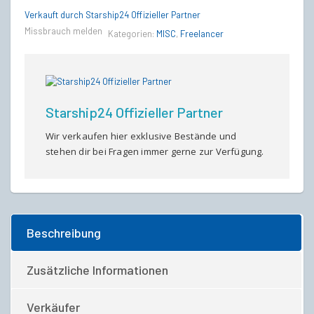
Auspicious
Verkauft durch Starship24 Offizieller Partner
Red
Missbrauch melden
Kategorien:
MISC
,
Freelancer
Paint)
-
Standalone
mit
6
Monaten
Starship24 Offizieller Partner
quantity
Wir verkaufen hier exklusive Bestände und
stehen dir bei Fragen immer gerne zur Verfügung.
Beschreibung
Zusätzliche Informationen
Verkäufer