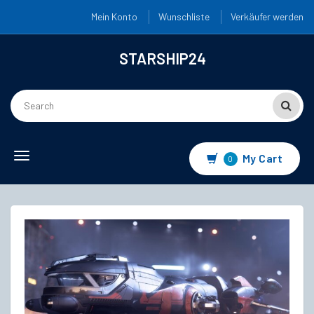
Mein Konto
Wunschliste
Verkäufer werden
STARSHIP24
Toggle
My Cart
0
navigation