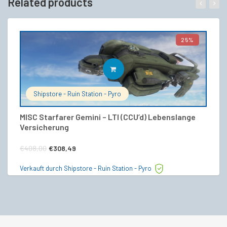
Related products
25%
IN DEN WARENKORB
Shipstore - Ruin Station - Pyro
MISC Starfarer Gemini – LTI (CCU’d) Lebenslange
M
Versicherung
€
Ursprünglicher
Aktueller
€
408,00
€
308,49
Ve
Preis
Preis
Verkauft durch Shipstore - Ruin Station - Pyro
war:
ist:
€408,00
€308,49.