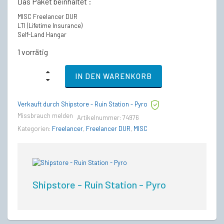
Das Paket beinhaltet :
MISC Freelancer DUR
LTI (Lifetime Insurance)
Self-Land Hangar
1 vorrätig
MISC
IN DEN WARENKORB
Freelancer
DUR
-
Verkauft durch Shipstore - Ruin Station - Pyro
LTI
Lebenslange
Missbrauch melden
Artikelnummer:
74976
Versicherung
Kategorien:
Freelancer
,
Freelancer DUR
,
MISC
quantity
Shipstore - Ruin Station - Pyro