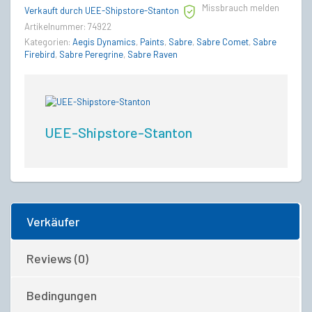
Missbrauch melden
Paint
Verkauft durch UEE-Shipstore-Stanton
quantity
Artikelnummer:
74922
Kategorien:
Aegis Dynamics
,
Paints
,
Sabre
,
Sabre Comet
,
Sabre
Firebird
,
Sabre Peregrine
,
Sabre Raven
UEE-Shipstore-Stanton
Verkäufer
Reviews (0)
Bedingungen