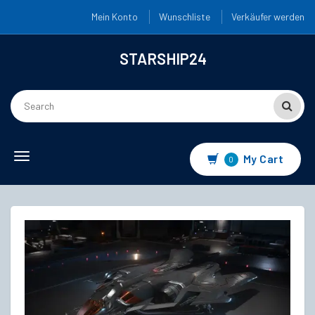
Mein Konto
Wunschliste
Verkäufer werden
STARSHIP24
Toggle
My Cart
0
navigation