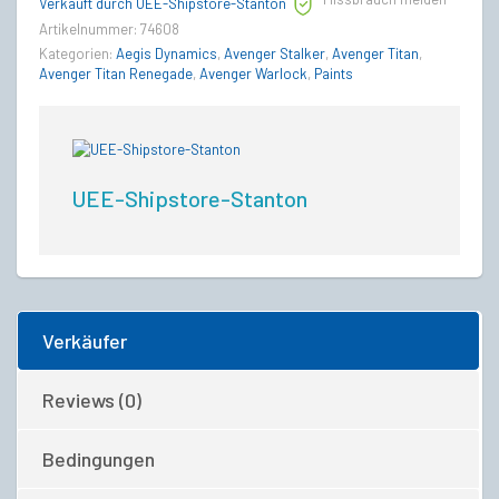
quantity
Verkauft durch UEE-Shipstore-Stanton
Artikelnummer:
74608
Kategorien:
Aegis Dynamics
,
Avenger Stalker
,
Avenger Titan
,
Avenger Titan Renegade
,
Avenger Warlock
,
Paints
UEE-Shipstore-Stanton
Verkäufer
Reviews (0)
Bedingungen