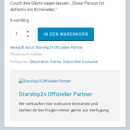
Couch Ihre Gäste sagen lassen: „Diese Person ist
definitiv ein Krimineller.“
5 vorrätig
Salvaged
IN DEN WARENKORB
Skull
Couch
quantity
Verkauft durch Starship24 Offizieller Partner
Missbrauch melden
Kategorien:
Decoration
,
Extras
,
Subscriber Exclusive
Starship24 Offizieller Partner
Wir verkaufen hier exklusive Bestände und
stehen dir bei Fragen immer gerne zur Verfügung.