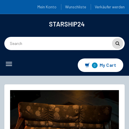
Mein Konto
Wunschliste
Verkäufer werden
STARSHIP24
Toggle
My Cart
0
navigation