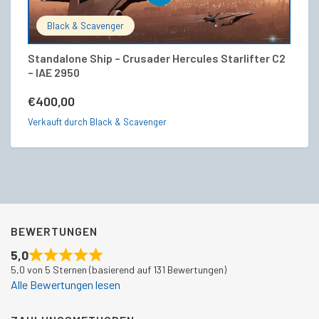
Black & Scavenger
Standalone Ship – Crusader Hercules Starlifter C2
He
– IAE 2950
V
€
400,00
€
Verkauft durch Black & Scavenger
Ve
BEWERTUNGEN
5,0
5,0 von 5 Sternen (basierend auf 131 Bewertungen)
Alle Bewertungen lesen