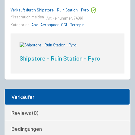
Anvil
Verkauft durch Shipstore - Ruin Station - Pyro
Terrapin
Upgrade
Missbrauch melden
Artikelnummer:
74961
CCU
Kategorien:
Anvil Aerospace
,
CCU
,
Terrapin
quantity
Shipstore - Ruin Station - Pyro
Verkäufer
Reviews (0)
Bedingungen