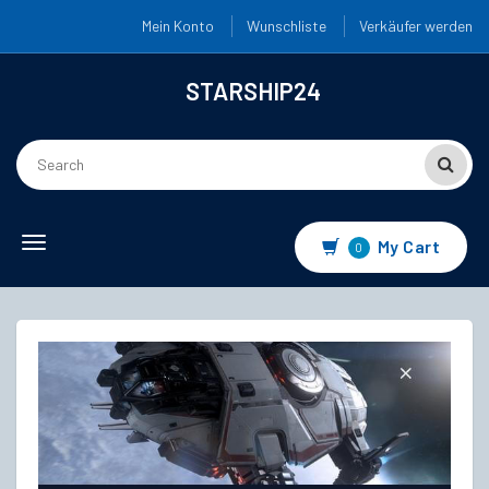
Mein Konto
Wunschliste
Verkäufer werden
STARSHIP24
Toggle
My Cart
0
navigation