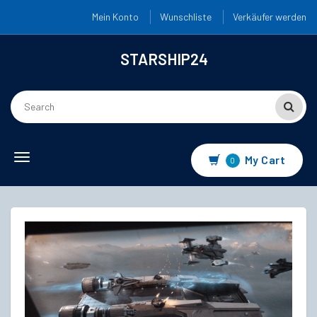
Mein Konto
Wunschliste
Verkäufer werden
STARSHIP24
Toggle
My Cart
0
navigation