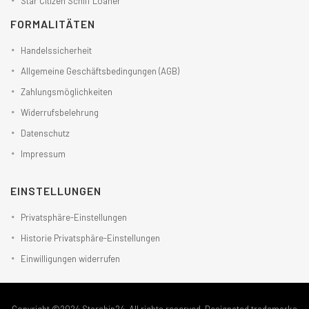
Star Citizen Schiff Loaner
FORMALITÄTEN
Handelssicherheit
Allgemeine Geschäftsbedingungen (AGB)
Zahlungsmöglichkeiten
Widerrufsbelehrung
Datenschutz
Impressum
EINSTELLUNGEN
Privatsphäre-Einstellungen
Historie Privatsphäre-Einstellungen
Einwilligungen widerrufen
Copyright ©2024 Starship24. All rights reserved. Designated trademarks