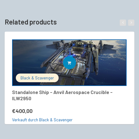
Related products
IN DEN WARENKORB
Black & Scavenger
Standalone Ship – Anvil Aerospace Crucible –
A
ILW2950
€
€
400,00
Ve
Verkauft durch Black & Scavenger