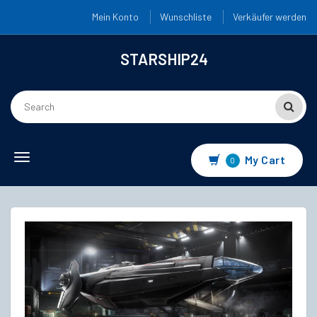
Mein Konto
Wunschliste
Verkäufer werden
STARSHIP24
Toggle
My Cart
0
navigation