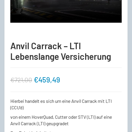
Anvil Carrack – LTI
Lebenslange Versicherung
Ursprünglicher
Aktueller
€
459,49
€
721,00
Preis
Preis
Hierbei handelt es sich um eine Anvil Carrack mit LTI
war:
ist:
(CCU’d)
von einem HoverQuad, Cutter oder STV (LTI) auf eine
€721,00
€459,49.
Anvil Carrack (LTI) geupgradet