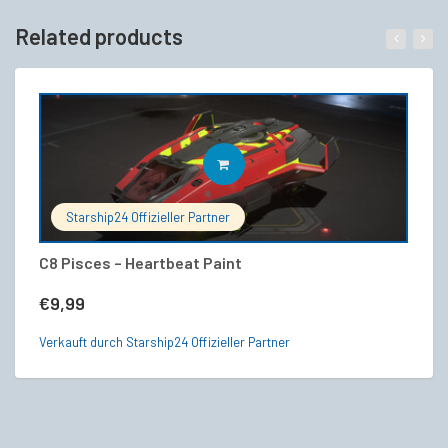
Related products
IN DEN WARENKORB
Starship24 Offizieller Partner
C8 Pisces – Heartbeat Paint
An
(C
€
9,99
€
Verkauft durch Starship24 Offizieller Partner
Ve