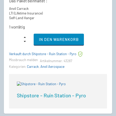
Das Paket beinhaltet :
Anvil Carrack
LTI (Lifetime Insurance)
Self-Land Hangar
1 vorrätig
Anvil
IN DEN WARENKORB
Carrack
-
LTI
Verkauft durch Shipstore - Ruin Station - Pyro
Lebenslange
Versicherung
Missbrauch melden
Artikelnummer:
43287
quantity
Kategorien:
Carrack
,
Anvil Aerospace
Shipstore - Ruin Station - Pyro