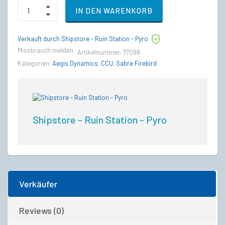
RSI
IN DEN WARENKORB
Zeus
Mk
II
Verkauft durch Shipstore - Ruin Station - Pyro
CL
to
Missbrauch melden
Artikelnummer:
77098
Aegis
Kategorien:
Aegis Dynamics
,
CCU
,
Sabre Firebird
Sabre
Firebird
Upgrade
CCU
quantity
Shipstore - Ruin Station - Pyro
Verkäufer
Reviews (0)