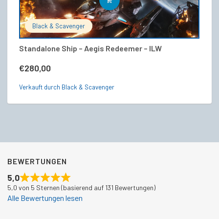
IN DEN WARENKORB
Black & Scavenger
Standalone Ship – Aegis Redeemer – ILW
Ae
€
280,00
€
Verkauft durch Black & Scavenger
Ve
BEWERTUNGEN
5,0
5,0 von 5 Sternen (basierend auf 131 Bewertungen)
Alle Bewertungen lesen