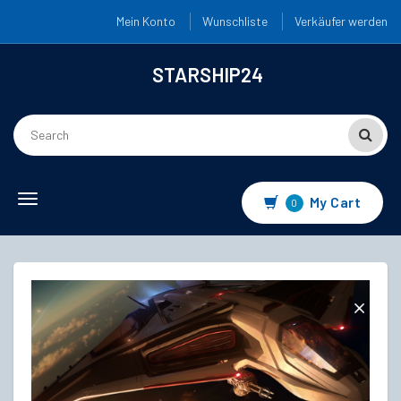
Mein Konto
Wunschliste
Verkäufer werden
STARSHIP24
Toggle
My Cart
0
navigation