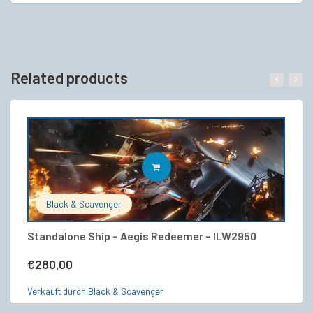
Related products
IN DEN WARENKORB
Black & Scavenger
Standalone Ship – Aegis Redeemer – ILW2950
S
€
280,00
€
Verkauft durch Black & Scavenger
Ve