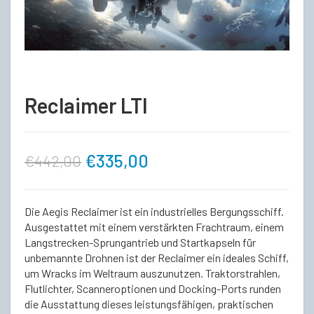
Reclaimer LTI
Ursprünglicher
Aktueller
€
335,00
€
442,00
Preis
Preis
Die Aegis Reclaimer ist ein industrielles Bergungsschiff.
war:
ist:
Ausgestattet mit einem verstärkten Frachtraum, einem
Langstrecken-Sprungantrieb und Startkapseln für
unbemannte Drohnen ist der Reclaimer ein ideales Schiff,
€442,00
€335,00.
um Wracks im Weltraum auszunutzen. Traktorstrahlen,
Flutlichter, Scanneroptionen und Docking-Ports runden
die Ausstattung dieses leistungsfähigen, praktischen