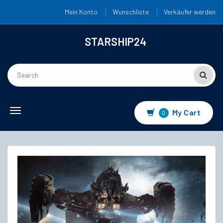
Mein Konto
Wunschliste
Verkäufer werden
STARSHIP24
Toggle
My Cart
0
navigation