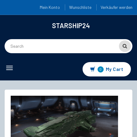
Mein Konto
Wunschliste
Verkäufer werden
STARSHIP24
Toggle
My Cart
0
navigation