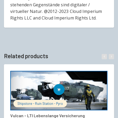
stehenden Gegenstände sind digitaler /
virtueller Natur. @2012-2023 Cloud Imperium
Rights LLC and Cloud Imperium Rights Ltd.
Related products
IN DEN WARENKORB
Shipstore - Ruin Station - Pyro
Vulcan – LTI Lebenslange Versicherung
S