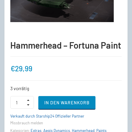
Hammerhead – Fortuna Paint
€
29,99
3 vorrätig
Hammerhead
IN DEN WARENKORB
-
Fortuna
Paint
Verkauft durch Starship24 Offizieller Partner
quantity
Missbrauch melden
Kategorien:
Extras
,
Aegis Dynamics
,
Hammerhead
,
Paints