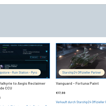
IN DEN WARENKORB
IN DEN 
ipstore - Ruin Station - Pyro
Starship24 Offizieller Partner
Valkyrie to Aegis Reclaimer
Vanguard – Fortuna Paint
de CCU
€
17,99
5
Verkauft durch Starship24 Offizieller 