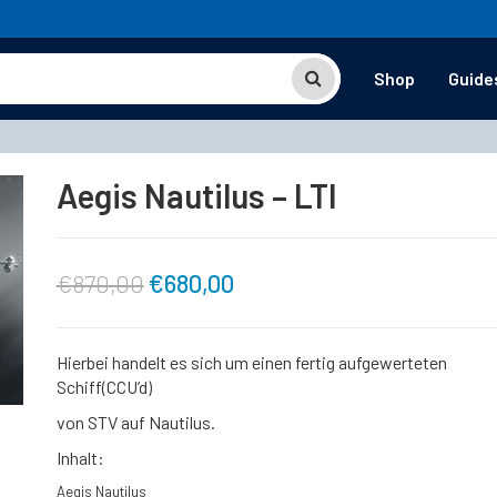
Shop
Guide
Aegis Nautilus – LTI
Ursprünglicher
Aktueller
€
870,00
€
680,00
Preis
Preis
Hierbei handelt es sich um einen fertig aufgewerteten
Schiff(CCU’d)
war:
ist:
von STV auf Nautilus.
€870,00
€680,00.
Inhalt:
Aegis Nautilus