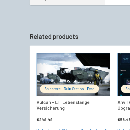
Related products
IN DEN WARENKORB
Shipstore - Ruin Station - Pyro
Sh
Vulcan – LTI Lebenslange
Anvil 
Versicherung
Upgra
€
249,49
€
58,4