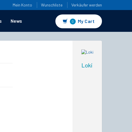
Mein Konto
Wunschliste
Verkäufer werden
s
News
My Cart
0
Loki