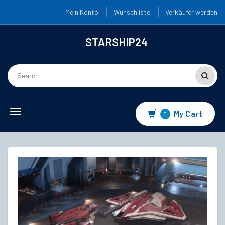
Mein Konto
Wunschliste
Verkäufer werden
STARSHIP24
Toggle
My Cart
0
navigation