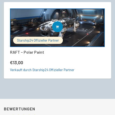
IN DEN WARENKORB
Starship24 Offizieller Partner
RAFT – Polar Paint
R
€
13,00
€
Verkauft durch Starship24 Offizieller Partner
Ve
BEWERTUNGEN