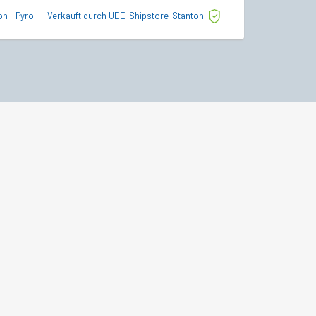
Preis
Preis
on - Pyro
Verkauft durch UEE-Shipstore-Stanton
Verkauft durch Sta
war:
ist:
€265,00
€229,50.