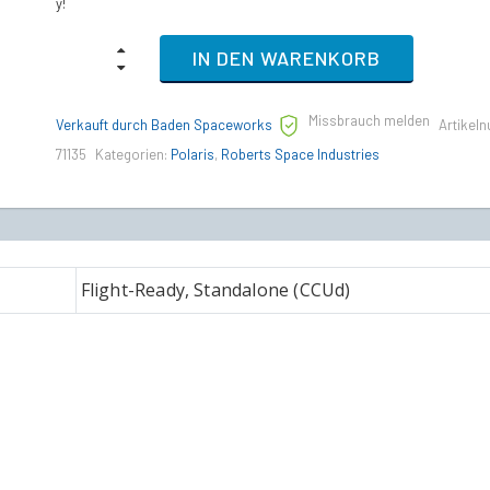
y!
RSI
IN DEN WARENKORB
Polaris
-
LTI
Missbrauch melden
(Lifetime
Verkauft durch Baden Spaceworks
Artikel
Insurance)
71135
Kategorien:
Polaris
,
Roberts Space Industries
(CCU'd)
quantity
Flight-Ready, Standalone (CCUd)