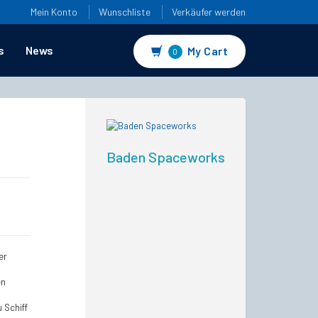
Mein Konto
Wunschliste
Verkäufer werden
s
News
My Cart
0
Baden Spaceworks
er
en
u Schiff