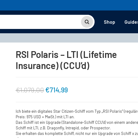
Shop
Guide
RSI Polaris – LTI (Lifetime
Insurance) (CCU’d)
Ursprünglicher
Aktueller
€
1.079,00
€
714,99
Preis
Preis
Ich biete ein digitales Star Citizen-Schiff vom Typ „RSI Polaris“ (regulär
Preis: 975 USD + MwSt.) mit LTI an.
war:
ist:
Das Schiff ist ein Upgrade (Standalone-Schiff CCU’d) von einem ander
Schiff mit LTI, z.B. Dragonfly, Intrepid, oder Prospector.
Sie erhalten das komplette Schiff, nicht nur ein Upgrade von Schiff x z
€1.079,00
€714,99.