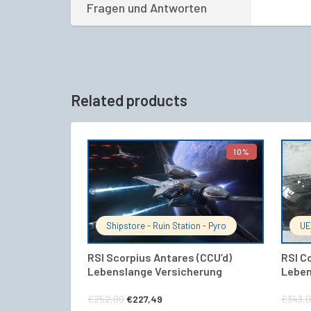
Fragen und Antworten
Related products
10%
IN DEN WARENKORB
Shipstore - Ruin Station - Pyro
UE
RSI Scorpius Antares (CCU’d)
RSI Co
Lebenslange Versicherung
Leben
Ursprünglicher
Aktueller
€
252,00
€
227,49
€
343,