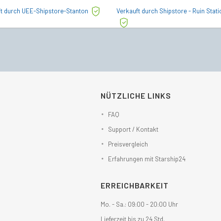
Preis
Preis
Preis
Preis
ft durch UEE-Shipstore-Stanton
Verkauft durch Shipstore - Ruin Stati
war:
ist:
war:
ist:
€343,00
€288,00.
€221,00
€216,49.
NÜTZLICHE LINKS
FAQ
Support / Kontakt
Preisvergleich
Erfahrungen mit Starship24
ERREICHBARKEIT
Mo. - Sa.: 09:00 - 20:00 Uhr
Lieferzeit bis zu 24 Std.