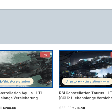
17%
IN DEN WARENKORB
IN DEN 
E-Shipstore-Stanton
Shipstore - Ruin Station - Pyro
nstellation Aquila – LTI
RSI Constellation Taurus – LT
slange Versicherung
(CCU’d) Lebenslange Versich
Ursprünglicher
Aktueller
Ursprünglicher
Aktueller
00
€
288,00
€
221,00
€
216,49