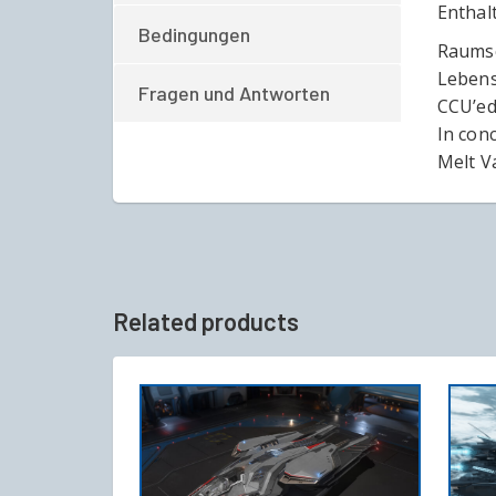
Enthal
Bedingungen
Raumsc
Lebens
Fragen und Antworten
CCU’ed:
In con
Melt V
Related products
IN DEN WARENKORB