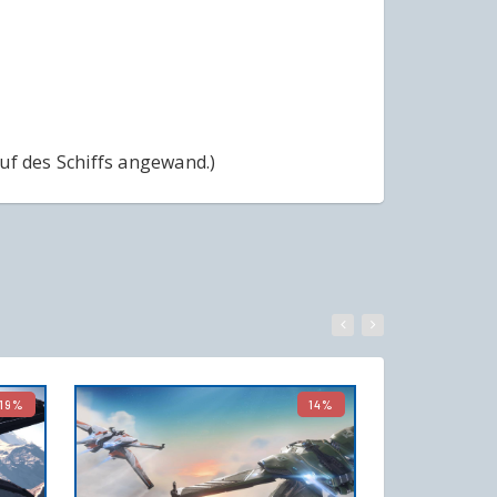
uf des Schiffs angewand.)
19%
14%
WARENKORB
IN DEN WARENKORB