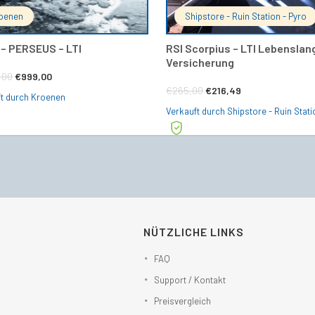
oenen
Shipstore - Ruin Station - Pyro
 – PERSEUS – LTI
RSI Scorpius – LTI Lebenslan
Versicherung
Ursprünglicher
Aktueller
,00
€
999,00
Ursprünglicher
Aktueller
€
265,00
€
216,49
Preis
Preis
ft durch Kroenen
Preis
Preis
Verkauft durch Shipstore - Ruin Stati
war:
ist:
war:
ist:
€1.499,00
€999,00.
€265,00
€216,49.
NÜTZLICHE LINKS
FAQ
Support / Kontakt
Preisvergleich