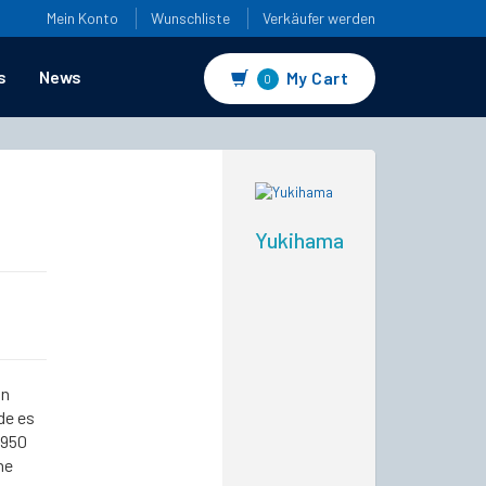
Mein Konto
Wunschliste
Verkäufer werden
s
News
My Cart
0
Yukihama
on
de es
2950
ne