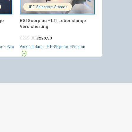
UEE-Shipstore-Stanton
Starship24 Of
ge
RSI Scorpius – LTI Lebenslange
RSI GALAXY – 
Versicherung
Monate)
Ursprünglicher
Aktueller
€
265,00
€
229,50
€
549,00
Preis
Preis
on - Pyro
Verkauft durch UEE-Shipstore-Stanton
Verkauft durch Sta
war:
ist:
€265,00
€229,50.