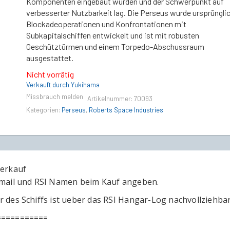
Komponenten eingebaut wurden und der Schwerpunkt auf
verbesserter Nutzbarkeit lag. Die Perseus wurde ursprünglic
Blockadeoperationen und Konfrontationen mit
Subkapitalschiffen entwickelt und ist mit robusten
Geschütztürmen und einem Torpedo-Abschussraum
ausgestattet.
Nicht vorrätig
Verkauft durch Yukihama
Missbrauch melden
Artikelnummer:
70093
Kategorien:
Perseus
,
Roberts Space Industries
verkauf
Email und RSI Namen beim Kauf angeben.
r des Schiffs ist ueber das RSI Hangar-Log nachvollziehbar
===========