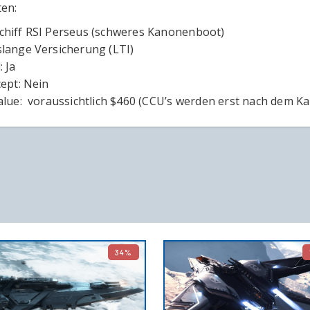
ten:
hiff RSI Perseus (schweres Kanonenboot)
lange Versicherung (LTI)
 Ja
cept: Nein
alue: voraussichtlich $460 (CCU’s werden erst nach dem Ka
34%
IN DEN WARENKORB
IN DEN 