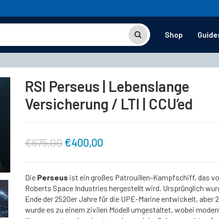
Shop
Guide
RSI Perseus | Lebenslange
Versicherung / LTI | CCU’ed
Ursprünglicher
Aktueller
€
675,00
€
400,00
Preis
Preis
Die
Perseus
ist ein großes Patrouillen-Kampfschiff, das v
Roberts Space Industries hergestellt wird. Ursprünglich wur
war:
ist:
Ende der 2520er Jahre für die UPE-Marine entwickelt, aber 
wurde es zu einem zivilen Modell umgestaltet, wobei moder
€675,00
€400,00.