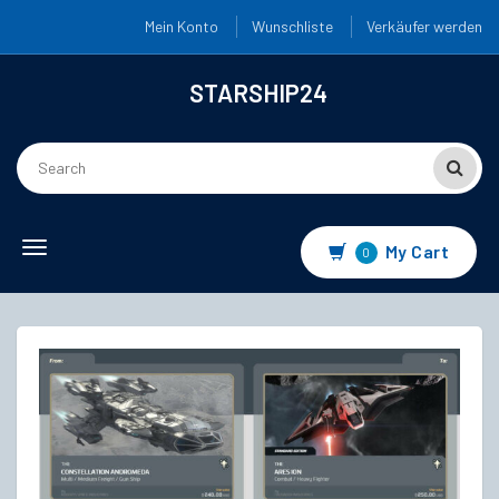
Mein Konto
Wunschliste
Verkäufer werden
STARSHIP24
Toggle
My Cart
0
navigation