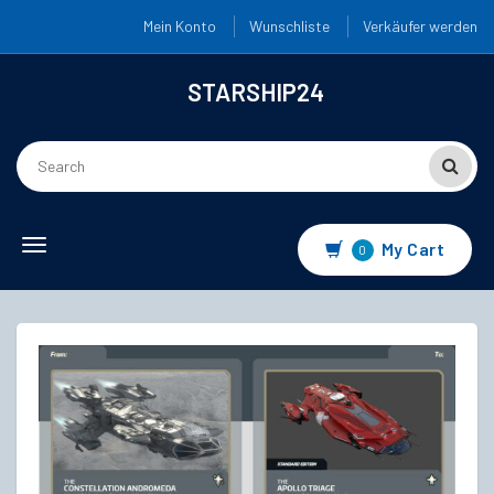
Mein Konto
Wunschliste
Verkäufer werden
STARSHIP24
Toggle
My Cart
0
navigation