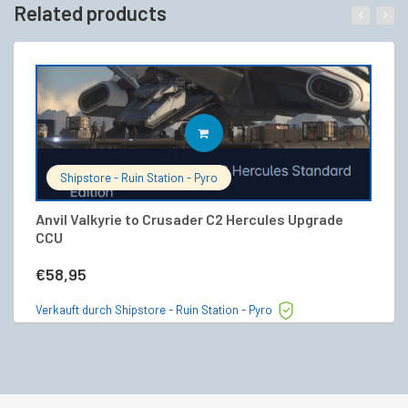
Related products
IN DEN WARENKORB
Shipstore - Ruin Station - Pyro
Anvil Valkyrie to Crusader C2 Hercules Upgrade
R
CCU
S
€
58,95
€
Verkauft durch Shipstore - Ruin Station - Pyro
Ve