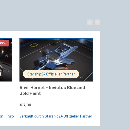
19%
WARENKORB
IN DEN WARENKORB
Starship24 Offizieller Partner
Arrowarmada
Anvil Hornet – Invictus Blue and
Anvil Crucible
Gold Paint
Monaten
€
17,00
€
385,00
on - Pyro
Verkauft durch Starship24 Offizieller Partner
Verkauft durch a