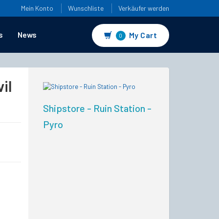
Mein Konto
Wunschliste
Verkäufer werden
s
News
My Cart
0
il
Shipstore - Ruin Station -
Pyro