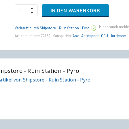
RSI
IN DEN WARENKORB
Constellation
Taurus
to
Missbrauch meld
Anvil
Verkauft durch Shipstore - Ruin Station - Pyro
Hurricane
Artikelnummer:
72762
Kategorien:
Anvil Aerospace
,
CCU
,
Hurricane
Upgrade
CCU
quantity
hipstore - Ruin Station - Pyro
rtikel von Shipstore - Ruin Station - Pyro