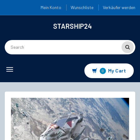
Mein Konto
Wunschliste
Verkäufer werden
STARSHIP24
Toggle
My Cart
0
navigation