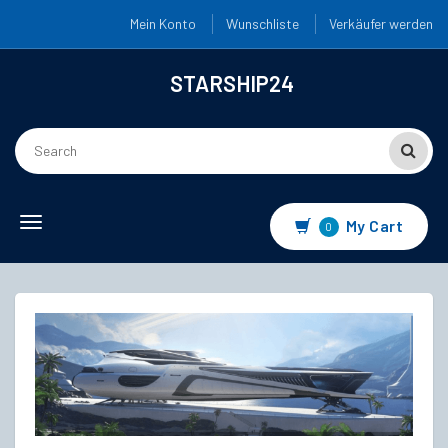
Mein Konto
Wunschliste
Verkäufer werden
STARSHIP24
Toggle
My Cart
0
navigation