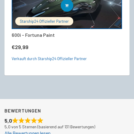
IN DEN WARENKORB
Starship24 Offizieller Partner
600i – Fortuna Paint
[F
S
€
29,99
V
Verkauft durch Starship24 Offizieller Partner
€
Ve
BEWERTUNGEN
5,0
5,0 von 5 Sternen (basierend auf 131 Bewertungen)
Alle Bewertungen lesen