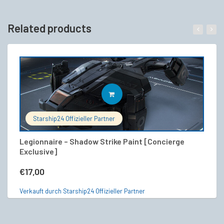
Related products
IN DEN WARENKORB
Starship24 Offizieller Partner
Legionnaire – Shadow Strike Paint [Concierge
An
Exclusive]
€
€
17,00
Ve
Verkauft durch Starship24 Offizieller Partner