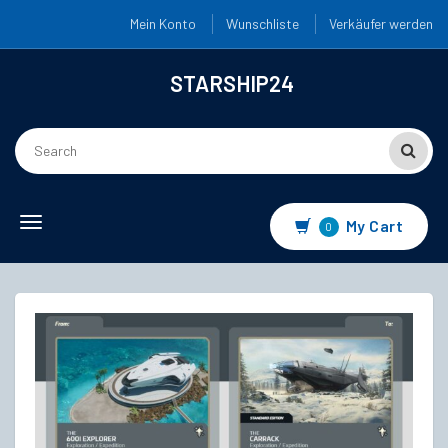
Mein Konto
Wunschliste
Verkäufer werden
STARSHIP24
Toggle
My Cart
0
navigation