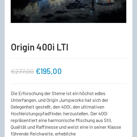
Origin 400i LTI
Ursprünglicher
Aktueller
€
195,00
€
277,00
Preis
Preis
Die Erforschung der Sterne ist ein höchst edles
war:
ist:
Unterfangen, und Origin Jumpworks hat sich der
Gelegenheit gestellt, den 400i, den ultimativen
Hochleistungspfadfinder, herzustellen. Der 400i
€277,00
€195,00.
repräsentiert eine harmonische Mischung aus Stil,
Qualität und Raffinesse und weist eine in seiner Klasse
führende Reichweite, erhebliche