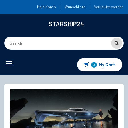
Mein Konto
Wunschliste
Verkäufer werden
STARSHIP24
Toggle
My Cart
0
navigation