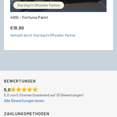
Starship24 Offizieller Partner
400i – Fortuna Paint
Or
V
€
18,99
€
Verkauft durch Starship24 Offizieller Partner
Ve
BEWERTUNGEN
5,0
5,0 von 5 Sternen (basierend auf 131 Bewertungen)
Alle Bewertungen lesen
ZAHLUNGSMETHODEN