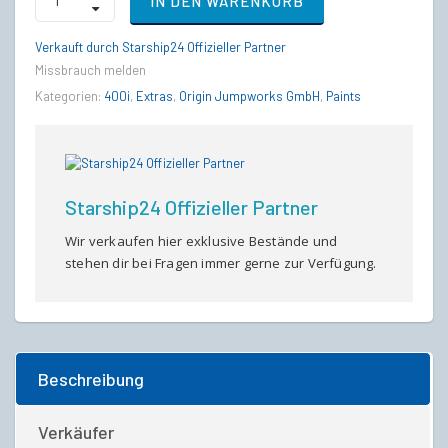
IN DEN WARENKORB
2954
Auspicious
Red
Verkauft durch Starship24 Offizieller Partner
Dog
Missbrauch melden
Livery
quantity
Kategorien:
400i
,
Extras
,
Origin Jumpworks GmbH
,
Paints
Starship24 Offizieller Partner
Wir verkaufen hier exklusive Bestände und
stehen dir bei Fragen immer gerne zur Verfügung.
Beschreibung
Verkäufer