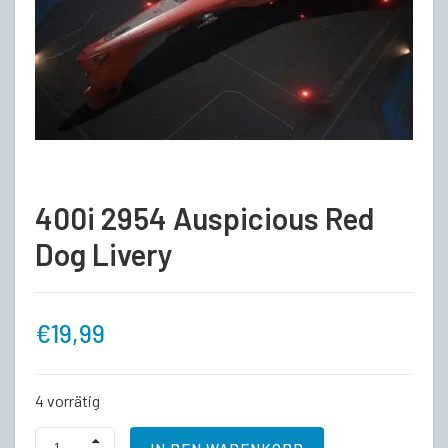
400i 2954 Auspicious Red
Dog Livery
€
19,99
4 vorrätig
400i