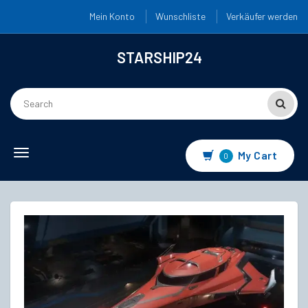
Mein Konto
Wunschliste
Verkäufer werden
STARSHIP24
Toggle
My Cart
0
navigation