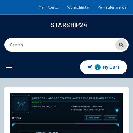
Mein Konto
Wunschliste
Verkäufer werden
STARSHIP24
Toggle
My Cart
0
navigation