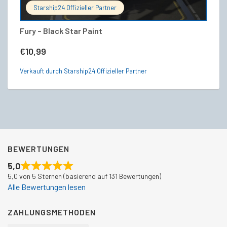
Starship24 Offizieller Partner
Fury – Black Star Paint
Fr
S
€
10,99
€
Verkauft durch Starship24 Offizieller Partner
Ve
BEWERTUNGEN
5,0
5,0 von 5 Sternen (basierend auf 131 Bewertungen)
Alle Bewertungen lesen
ZAHLUNGSMETHODEN