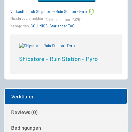
to
MISC
Verkauft durch Shipstore - Ruin Station - Pyro
Starlancer
TAC
Missbrauch melden
Artikelnummer:
73261
Upgrade
Kategorien:
CCU
,
MISC
,
Starlancer TAC
CCU
quantity
Shipstore - Ruin Station - Pyro
Verkäufer
Reviews (0)
Bedingungen