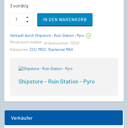
3 vorrätig
RSI
IN DEN WARENKORB
Constellation
Andromeda
to
Verkauft durch Shipstore - Ruin Station - Pyro
MISC
Starlancer
Missbrauch melden
Artikelnummer:
73597
Max
Kategorien:
CCU
,
MISC
,
Starlancer MAX
Upgrade
CCU
quantity
Shipstore - Ruin Station - Pyro
Verkäufer