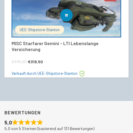
IN DEN WARENKORB
UEE-Shipstore-Stanton
MISC Starfarer Gemini – LTI Lebenslange
Fr
Versicherung
S
Ursprünglicher
Aktueller
€
€
376,00
€
319,50
Preis
Preis
Ve
Verkauft durch UEE-Shipstore-Stanton
war:
ist:
€376,00
€319,50.
BEWERTUNGEN
5,0
5,0 von 5 Sternen (basierend auf 131 Bewertungen)