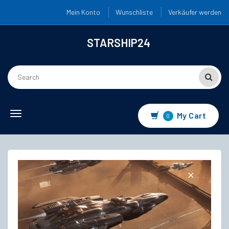
Mein Konto
Wunschliste
Verkäufer werden
STARSHIP24
Toggle
My Cart
0
navigation