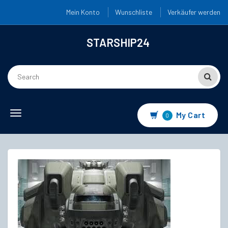
Mein Konto
Wunschliste
Verkäufer werden
STARSHIP24
Toggle
My Cart
0
navigation