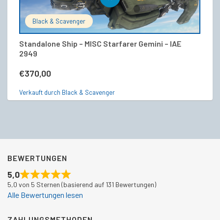
Black & Scavenger
Standalone Ship – MISC Starfarer Gemini – IAE
St
2949
€
€
370,00
Ve
Verkauft durch Black & Scavenger
BEWERTUNGEN
5,0
5,0 von 5 Sternen (basierend auf 131 Bewertungen)
Alle Bewertungen lesen
ZAHLUNGSMETHODEN