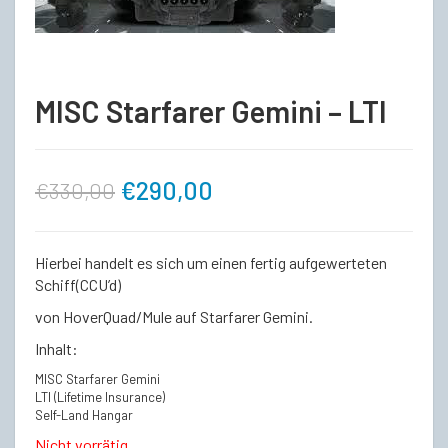
MISC Starfarer Gemini – LTI
Ursprünglicher
Aktueller
€
290,00
€
330,00
Preis
Preis
Hierbei handelt es sich um einen fertig aufgewerteten
war:
ist:
Schiff(CCU’d)
von HoverQuad/Mule auf Starfarer Gemini.
€330,00
€290,00.
Inhalt:
MISC Starfarer Gemini
LTI (Lifetime Insurance)
Self-Land Hangar
Nicht vorrätig