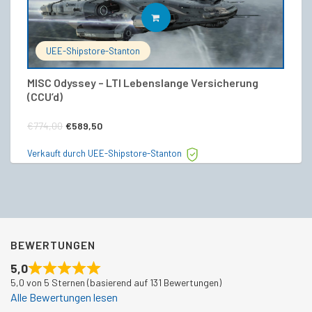
IN DEN WARENKORB
UEE-Shipstore-Stanton
MISC Odyssey – LTI Lebenslange Versicherung
MI
(CCU’d)
€
Ursprünglicher
Aktueller
€
774,00
€
589,50
Ve
Preis
Preis
Verkauft durch UEE-Shipstore-Stanton
war:
ist:
€774,00
€589,50.
BEWERTUNGEN
5,0
5,0 von 5 Sternen (basierend auf 131 Bewertungen)
Alle Bewertungen lesen