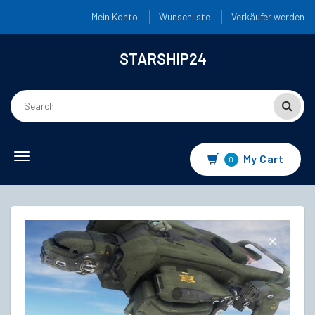
Mein Konto
Wunschliste
Verkäufer werden
STARSHIP24
Toggle
My Cart
0
navigation