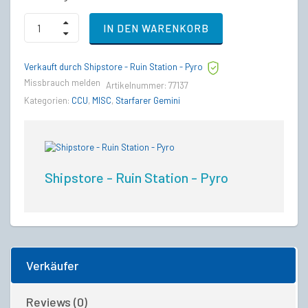
Drake
IN DEN WARENKORB
Caterpillar
to
MISC
Verkauft durch Shipstore - Ruin Station - Pyro
Starfarer
Gemini
Missbrauch melden
Artikelnummer:
77137
Upgrade
Kategorien:
CCU
,
MISC
,
Starfarer Gemini
CCU
quantity
Shipstore - Ruin Station - Pyro
Verkäufer
Reviews (0)