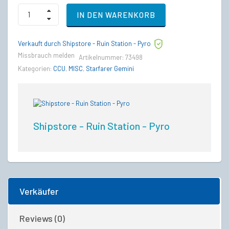
Aegis
IN DEN WARENKORB
Redeemer
to
MISC
Verkauft durch Shipstore - Ruin Station - Pyro
Starfarer
Gemini
Missbrauch melden
Artikelnummer:
73498
Upgrade
Kategorien:
CCU
,
MISC
,
Starfarer Gemini
CCU
quantity
Shipstore - Ruin Station - Pyro
Verkäufer
Reviews (0)