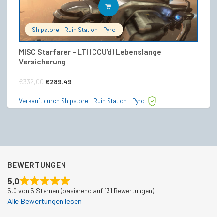
IN DEN WARENKORB
Shipstore - Ruin Station - Pyro
MISC Starfarer – LTI (CCU’d) Lebenslange
MI
Versicherung
€
Ursprünglicher
Aktueller
€
332,00
€
289,49
Ve
Preis
Preis
Verkauft durch Shipstore - Ruin Station - Pyro
war:
ist:
€332,00
€289,49.
BEWERTUNGEN
5,0
5,0 von 5 Sternen (basierend auf 131 Bewertungen)
Alle Bewertungen lesen