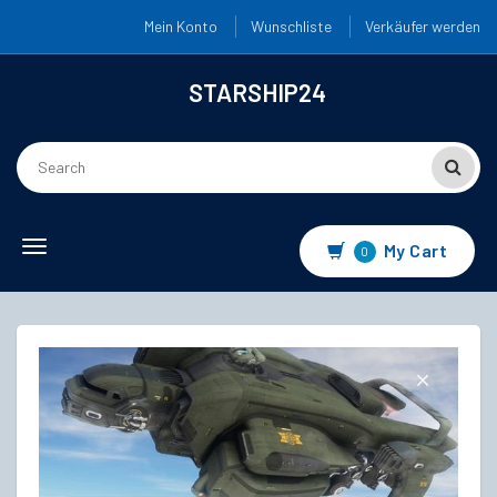
Mein Konto
Wunschliste
Verkäufer werden
STARSHIP24
Toggle
My Cart
0
navigation