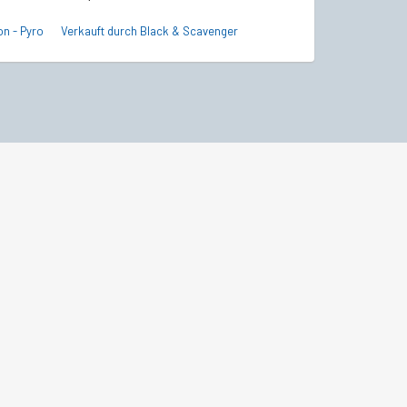
on - Pyro
Verkauft durch Black & Scavenger
Verkauft durch B