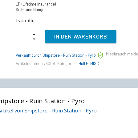
LTI (Lifetime Insurance)
Self-Land Hangar
1 vorrätig
MISC
IN DEN WARENKORB
Hull
E
-
Missbrauch meld
LTI
Verkauft durch Shipstore - Ruin Station - Pyro
Lebenslange
Artikelnummer:
78009
Kategorien:
Hull E
,
MISC
quantity
hipstore - Ruin Station - Pyro
rtikel von Shipstore - Ruin Station - Pyro