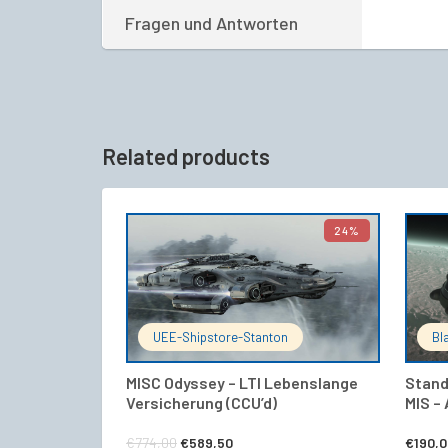
Fragen und Antworten
Related products
24%
IN DEN WARENKORB
UEE-Shipstore-Stanton
Bl
MISC Odyssey – LTI Lebenslange
Stand
Versicherung (CCU’d)
MIS –
Ursprünglicher
Aktueller
€
774,00
€
589,50
€
190,