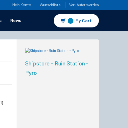
Mein Konto
Wunschliste
Verkäufer werden
s
News
My Cart
0
Shipstore - Ruin Station -
Pyro
I)