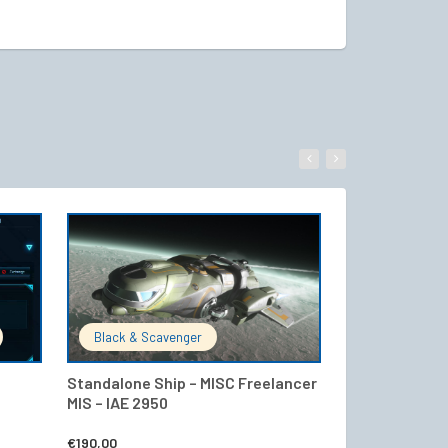
WARENKORB
IN DEN WARENKORB
Black & Scavenger
Black & Sca
Standalone Ship – MISC Freelancer
Standalone Sh
MIS – IAE 2950
Gemini – IAE 
€
190,00
€
370,00