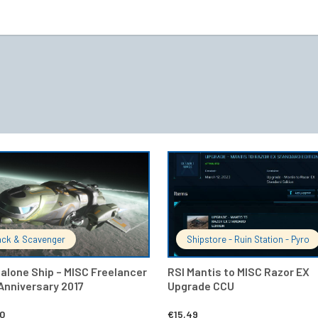
IN DEN WARENKORB
IN DEN 
ack & Scavenger
Shipstore - Ruin Station - Pyro
alone Ship – MISC Freelancer
RSI Mantis to MISC Razor EX
 Anniversary 2017
Upgrade CCU
00
€
15,49