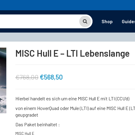
Shop
Guide
MISC Hull E – LTI Lebenslange
Ursprünglicher
Aktueller
€
768,00
€
568,50
Preis
Preis
Hierbei handelt es sich um eine MISC Hull E mit LTI (CCU’d)
war:
ist:
von einem HoverQuad oder Mule (LTI) auf eine MISC Hull E (LT
geupgradet
€768,00
€568,50.
Das Paket beinhaltet :
MISC Hull E