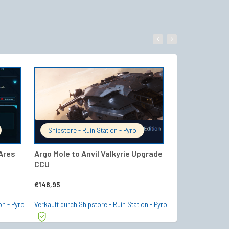
WARENKORB
IN DEN WARENKORB
Shipstore - Ruin Station - Pyro
Shipstore - R
Ares
Argo Mole to Anvil Valkyrie Upgrade
MISC Freelanc
CCU
Upgrade CCU
€
148,95
€
24,95
on - Pyro
Verkauft durch Shipstore - Ruin Station - Pyro
Verkauft durch Shi