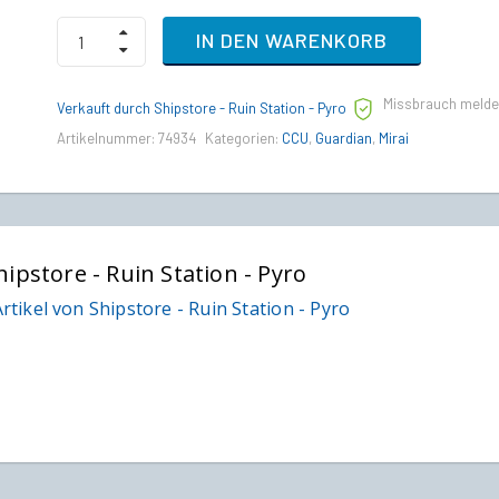
RSI
IN DEN WARENKORB
Scorpius
to
Mirai
Missbrauch meld
Guardian
Verkauft durch Shipstore - Ruin Station - Pyro
Upgrade
Artikelnummer:
74934
Kategorien:
CCU
,
Guardian
,
Mirai
CCU
quantity
hipstore - Ruin Station - Pyro
rtikel von Shipstore - Ruin Station - Pyro