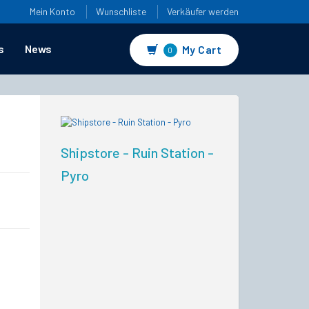
Mein Konto
Wunschliste
Verkäufer werden
s
News
My Cart
0
Shipstore - Ruin Station -
Pyro