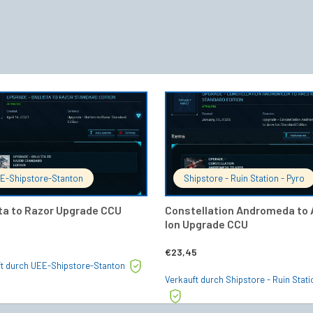
IN DEN WARENKORB
IN DEN 
E-Shipstore-Stanton
Shipstore - Ruin Station - Pyro
sta to Razor Upgrade CCU
Constellation Andromeda to 
Ion Upgrade CCU
€
23,45
ft durch UEE-Shipstore-Stanton
Verkauft durch Shipstore - Ruin Stati