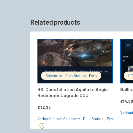
Related products
IN DEN WARENKORB
Shipstore - Ruin Station - Pyro
UE
RSI Constellation Aquila to Aegis
Balli
Redeemer Upgrade CCU
€
14,50
€
32,95
Verkau
Verkauft durch Shipstore - Ruin Station - Pyro