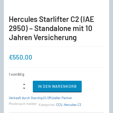
Hercules Starlifter C2 (IAE
2950) – Standalone mit 10
Jahren Versicherung
€
550,00
1 vorrätig
Hercules
IN DEN WARENKORB
Starlifter
C2
(IAE
Verkauft durch Starship24 Offizieller Partner
2950)
Missbrauch melden
Kategorien:
CCU
,
Hercules C2
-
Standalone