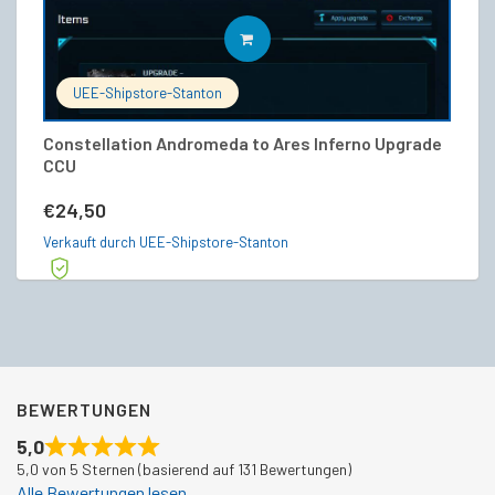
IN DEN WARENKORB
UEE-Shipstore-Stanton
Constellation Andromeda to Ares Inferno Upgrade
Ba
CCU
€
€
24,50
Ve
Verkauft durch UEE-Shipstore-Stanton
BEWERTUNGEN
5,0
5,0 von 5 Sternen (basierend auf 131 Bewertungen)
Alle Bewertungen lesen