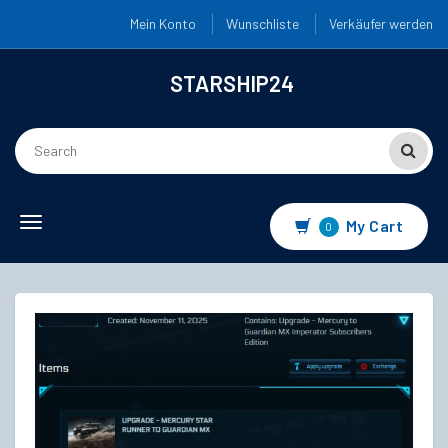
Mein Konto
Wunschliste
Verkäufer werden
STARSHIP24
Toggle
My Cart
0
navigation