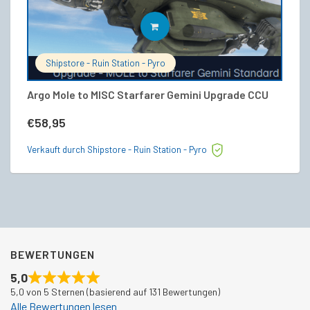
IN DEN WARENKORB
Shipstore - Ruin Station - Pyro
Argo Mole to MISC Starfarer Gemini Upgrade CCU
V
€
58,95
€
Verkauft durch Shipstore - Ruin Station - Pyro
Ve
BEWERTUNGEN
5,0
5,0 von 5 Sternen (basierend auf 131 Bewertungen)
Alle Bewertungen lesen