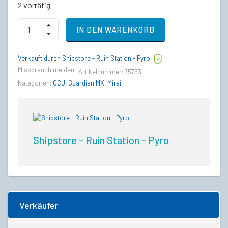
2 vorrätig
Crusader
IN DEN WARENKORB
Mercury
Star
Runner
Verkauft durch Shipstore - Ruin Station - Pyro
to
Mirai
Missbrauch melden
Artikelnummer:
75763
Guardian
Kategorien:
CCU
,
Guardian MX
,
Mirai
MX
Upgrade
CCU
quantity
Shipstore - Ruin Station - Pyro
Verkäufer