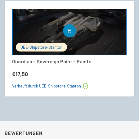
IN DEN WARENKORB
UEE-Shipstore-Stanton
Guardian – Sovereign Paint – Paints
Ao
€
17,50
€
Verkauft durch UEE-Shipstore-Stanton
Ve
BEWERTUNGEN