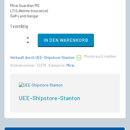
Mirai Guardian MX
LTI (Lifetime Insurance)
Self-Land Hangar
1 vorrätig
Mirai
IN DEN WARENKORB
Guardian
MX
–
Missbrauch melden
LTI
Verkauft durch UEE-Shipstore-Stanton
Lebenslange
Artikelnummer:
72378
Kategorie:
Mirai
Versicherung
(CCU’d)
quantity
UEE-Shipstore-Stanton