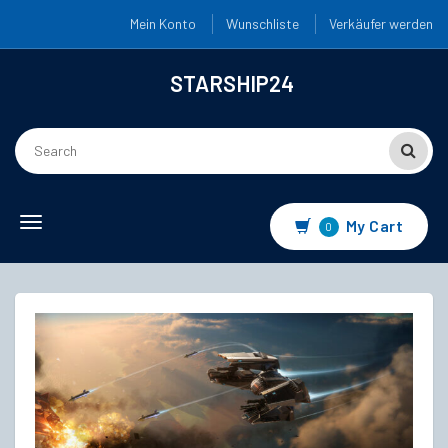
Mein Konto
Wunschliste
Verkäufer werden
STARSHIP24
Toggle
My Cart
0
navigation