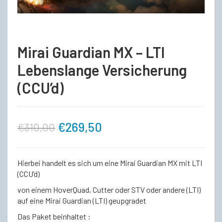
Mirai Guardian MX – LTI
Lebenslange Versicherung
(CCU’d)
Ursprünglicher
Aktueller
€
269,50
€
310,00
Preis
Preis
Hierbei handelt es sich um eine Mirai Guardian MX mit LTI
war:
ist:
(CCU’d)
von einem HoverQuad, Cutter oder STV oder andere (LTI)
€310,00
€269,50.
auf eine Mirai Guardian (LTI) geupgradet
Das Paket beinhaltet :