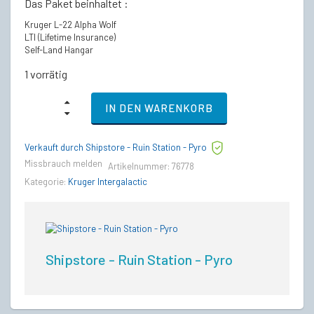
Das Paket beinhaltet :
Kruger L-22 Alpha Wolf
LTI (Lifetime Insurance)
Self-Land Hangar
1 vorrätig
Kruger
IN DEN WARENKORB
L-
22
Alpha
Verkauft durch Shipstore - Ruin Station - Pyro
Wolf
-
Missbrauch melden
Artikelnummer:
76778
LTI
Kategorie:
Kruger Intergalactic
Lebenslange
Versicherung
(CCU’d)
quantity
Shipstore - Ruin Station - Pyro