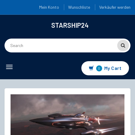
Mein Konto
Wunschliste
Verkäufer werden
STARSHIP24
Toggle
My Cart
0
navigation