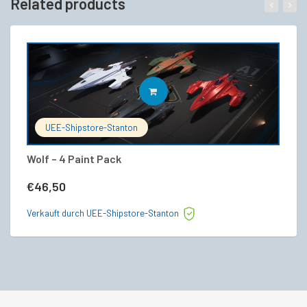
Related products
IN DEN WARENKORB
UEE-Shipstore-Stanton
Wolf – 4 Paint Pack
Ad
G
€
46,50
€
Verkauft durch UEE-Shipstore-Stanton
Ve