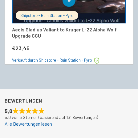
IN DEN WARENKORB
Shipstore - Ruin Station - Pyro
Aegis Gladius Valiant to Kruger L-22 Alpha Wolf
Ae
Upgrade CCU
€
€
23,45
Ve
Verkauft durch Shipstore - Ruin Station - Pyro
BEWERTUNGEN
5,0
5,0 von 5 Sternen (basierend auf 131 Bewertungen)
Alle Bewertungen lesen