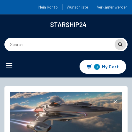
Mein Konto
Wunschliste
Verkäufer werden
STARSHIP24
Toggle
My Cart
0
navigation