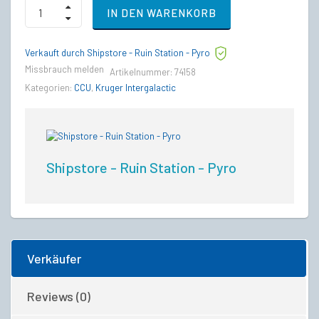
MISC
IN DEN WARENKORB
Reliant
Mako
to
Verkauft durch Shipstore - Ruin Station - Pyro
Kruger
L-
Missbrauch melden
Artikelnummer:
74158
21
Kategorien:
CCU
,
Kruger Intergalactic
Wolf
Upgrade
CCU
quantity
Shipstore - Ruin Station - Pyro
Verkäufer
Reviews (0)