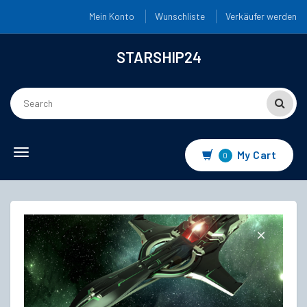
Mein Konto
Wunschliste
Verkäufer werden
STARSHIP24
Toggle
My Cart
0
navigation