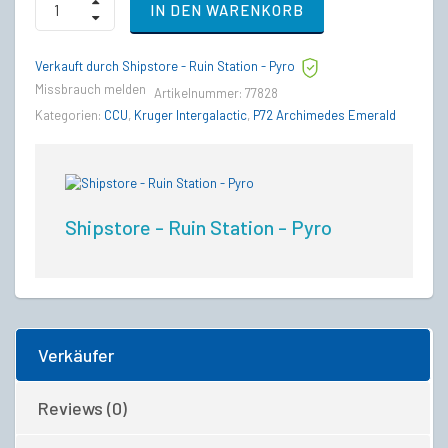
IN DEN WARENKORB
Puls
LX
to
Verkauft durch Shipstore - Ruin Station - Pyro
Kruger
P-
Missbrauch melden
Artikelnummer:
77828
72
Kategorien:
CCU
,
Kruger Intergalactic
,
P72 Archimedes Emerald
Archimedes
Emerald
quantity
Shipstore - Ruin Station - Pyro
Verkäufer
Reviews (0)