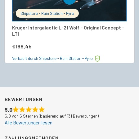
Shipstore - Ruin Station - Pyro
Kruger Intergalactic L-21 Wolf – Original Concept –
C
LTI
€
€
199,45
Ve
Verkauft durch Shipstore - Ruin Station - Pyro
BEWERTUNGEN
5,0
5,0 von 5 Sternen (basierend auf 131 Bewertungen)
Alle Bewertungen lesen
ZAHLUNGSMETHODEN