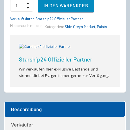
Shiv
IN DEN WARENKORB
-
Earthquake
Paint
Verkauft durch Starship24 Offizieller Partner
(Chairman’s
Missbrauch melden
Kategorien:
Shiv
,
Grey's Market
,
Paints
Club
Exclusive)
quantity
Starship24 Offizieller Partner
Wir verkaufen hier exklusive Bestände und
stehen dir bei Fragen immer gerne zur Verfügung.
Beschreibung
Verkäufer