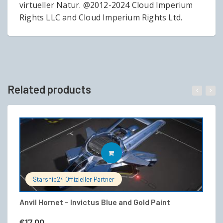
virtueller Natur. @2012-2024 Cloud Imperium
Rights LLC and Cloud Imperium Rights Ltd.
Related products
IN DEN WARENKORB
Starship24 Offizieller Partner
Anvil Hornet – Invictus Blue and Gold Paint
Ae
€
17,00
€