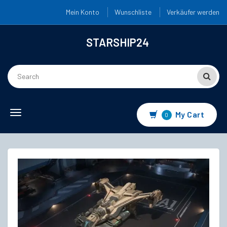
Mein Konto
Wunschliste
Verkäufer werden
STARSHIP24
Toggle
My Cart
0
navigation