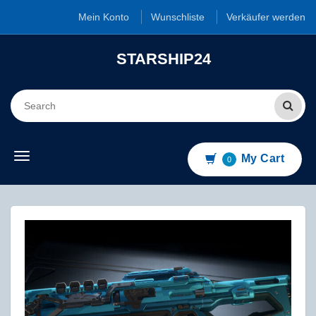
Mein Konto
Wunschliste
Verkäufer werden
STARSHIP24
Toggle
My Cart
0
navigation