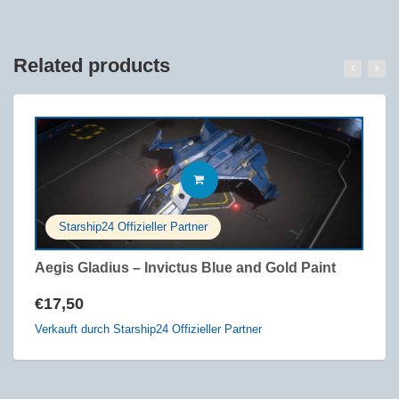
Related products
IN DEN WARENKORB
Starship24 Offizieller Partner
Aegis Gladius – Invictus Blue and Gold Paint
St
€
17,50
€
Verkauft durch Starship24 Offizieller Partner
Ve