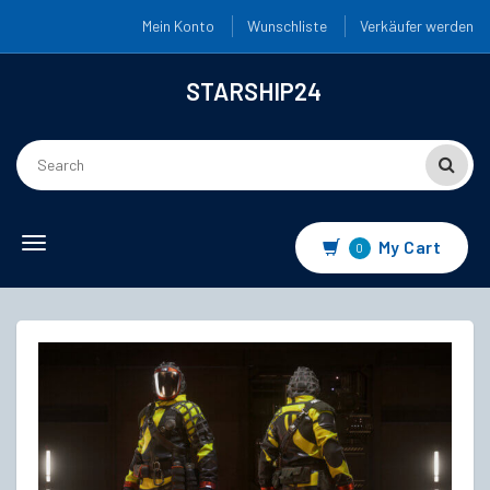
Mein Konto
Wunschliste
Verkäufer werden
STARSHIP24
Toggle
My Cart
0
navigation