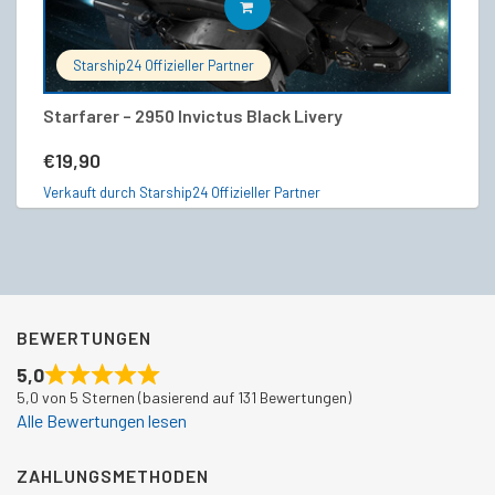
IN DEN WARENKORB
Starship24 Offizieller Partner
Starfarer – 2950 Invictus Black Livery
M
€
19,90
€
Verkauft durch Starship24 Offizieller Partner
Ve
BEWERTUNGEN
5,0
5,0 von 5 Sternen (basierend auf 131 Bewertungen)
Alle Bewertungen lesen
ZAHLUNGSMETHODEN