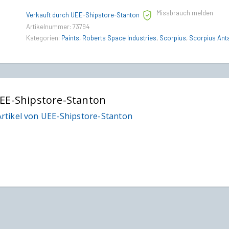
Paint
Missbrauch melden
Pack
Verkauft durch UEE-Shipstore-Stanton
-
Artikelnummer:
73794
Paints
Kategorien:
Paints
,
Roberts Space Industries
,
Scorpius
,
Scorpius Ant
quantity
EE-Shipstore-Stanton
rtikel von UEE-Shipstore-Stanton