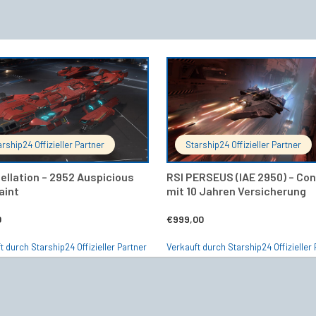
IN DEN WARENKORB
IN DEN 
arship24 Offizieller Partner
Starship24 Offizieller Partner
ellation – 2952 Auspicious
RSI PERSEUS (IAE 2950) – Co
aint
mit 10 Jahren Versicherung
0
€
999,00
t durch Starship24 Offizieller Partner
Verkauft durch Starship24 Offizieller 