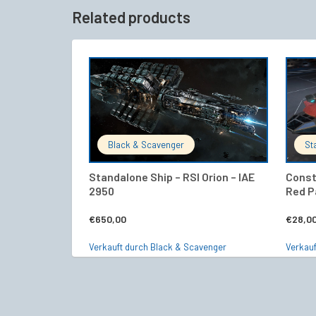
Related products
IN DEN WARENKORB
Black & Scavenger
St
Standalone Ship – RSI Orion – IAE
Const
2950
Red P
€
650,00
€
28,0
Verkauft durch Black & Scavenger
Verkauf