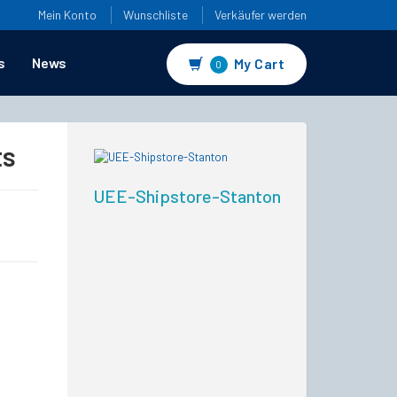
Mein Konto
Wunschliste
Verkäufer werden
s
News
My Cart
0
ts
UEE-Shipstore-Stanton