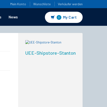
Mein Konto
Wunschliste
Verkäufer werden
s
News
My Cart
0
UEE-Shipstore-Stanton