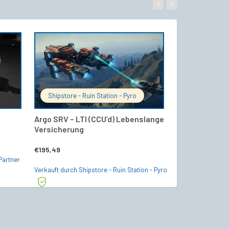
WARENKORB
IN DEN WARENKORB
Shipstore - Ruin Station - Pyro
Starship24 Of
Argo SRV – LTI (CCU’d) Lebenslange
MPUV – Firebr
Versicherung
(Chairman’s C
€
195,49
€
8,99
Partner
Verkauft durch Shipstore - Ruin Station - Pyro
Verkauft durch Sta