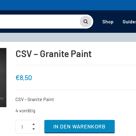
Shop
Guide
CSV – Granite Paint
€
8,50
CSV – Granite Paint
4 vorrätig
CSV
IN DEN WARENKORB
-
Granite