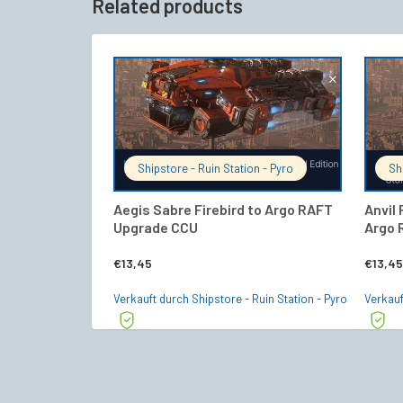
Related products
IN DEN WARENKORB
Shipstore - Ruin Station - Pyro
Sh
Aegis Sabre Firebird to Argo RAFT
Anvil 
Upgrade CCU
Argo 
€
13,45
€
13,45
Verkauft durch Shipstore - Ruin Station - Pyro
Verkauf