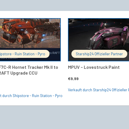
IN DEN WARENKORB
IN DEN 
ipstore - Ruin Station - Pyro
Starship24 Offizieller Partner
F7C-R Hornet Tracker Mk II to
MPUV – Lovestruck Paint
RAFT Upgrade CCU
€
9,99
Verkauft durch Starship24 Offizieller 
t durch Shipstore - Ruin Station - Pyro